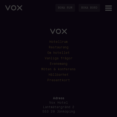
BOKA RUM
BOKA BORD
Hotellrum
Restaurang
Om hotellet
Vanliga frågor
Evenemang
Möten & konferens
Hållbarhet
Presentkort
Adress
Vox Hotel
Lantmätargränd 2
553 20 Jönköping