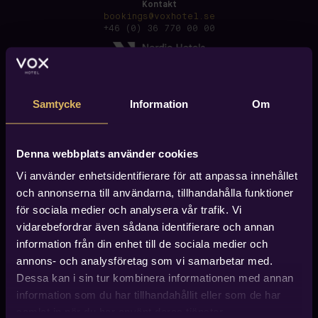
Kontakt
bookings@voxhotel.se
+46 (0) 36 770 00 00
Samtycke
Information
Om
Denna webbplats använder cookies
Vi använder enhetsidentifierare för att anpassa innehållet
och annonserna till användarna, tillhandahålla funktioner
för sociala medier och analysera vår trafik. Vi
vidarebefordrar även sådana identifierare och annan
information från din enhet till de sociala medier och
annons- och analysföretag som vi samarbetar med.
Dessa kan i sin tur kombinera informationen med annan
information som du har tillhandahållit eller som de har
Hitta till Vox Hotel
Vox Hotel finner du i centrala Jönköping, ca 600 meter
samlat in när du har använt deras tjänster.