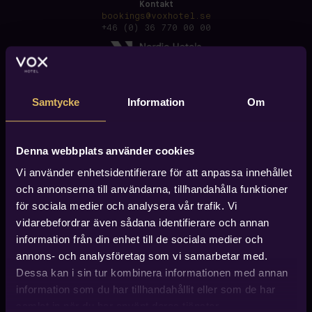
Kontakt
bookings@voxhotel.se
+46 (0) 36 770 00 00
Samtycke
Information
Om
Denna webbplats använder cookies
Vi använder enhetsidentifierare för att anpassa innehållet
och annonserna till användarna, tillhandahålla funktioner
för sociala medier och analysera vår trafik. Vi
vidarebefordrar även sådana identifierare och annan
information från din enhet till de sociala medier och
annons- och analysföretag som vi samarbetar med.
Dessa kan i sin tur kombinera informationen med annan
information som du har tillhandahållit eller som de har
Hitta till Vox Hotel
Vox Hotel finner du i centrala Jönköping, ca 600 meter
samlat in när du har använt deras tjänster.