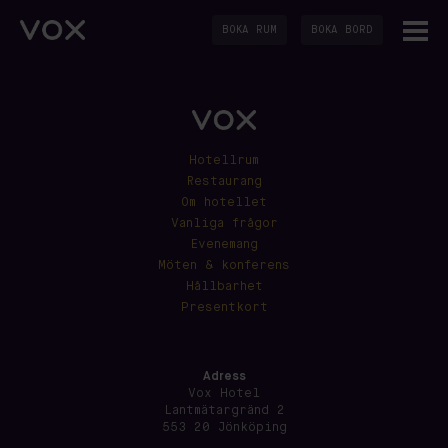
BOKA RUM
BOKA BORD
Hotellrum
Restaurang
Om hotellet
Vanliga frågor
Evenemang
Möten & konferens
Hållbarhet
Presentkort
Adress
Vox Hotel
Lantmätargränd 2
553 20 Jönköping