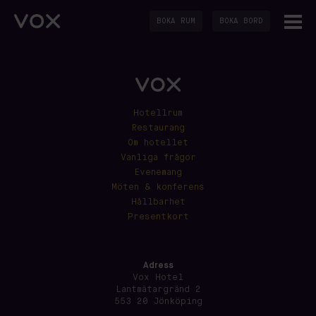
BOKA RUM
BOKA BORD
Hotellrum
Restaurang
Om hotellet
Vanliga frågor
Evenemang
Möten & konferens
Hållbarhet
Presentkort
Adress
Vox Hotel
Lantmätargränd 2
553 20 Jönköping