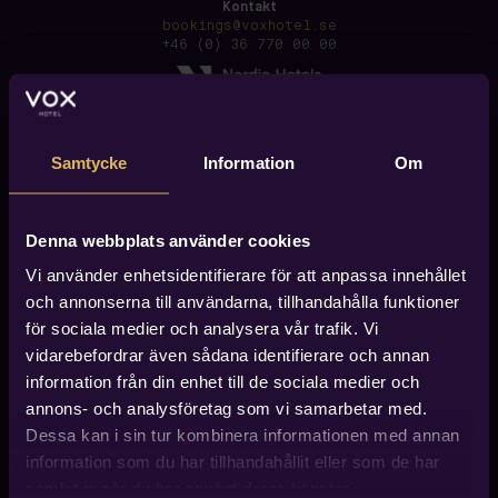
Kontakt
bookings@voxhotel.se
+46 (0) 36 770 00 00
Samtycke
Information
Om
Denna webbplats använder cookies
Vi använder enhetsidentifierare för att anpassa innehållet
och annonserna till användarna, tillhandahålla funktioner
för sociala medier och analysera vår trafik. Vi
vidarebefordrar även sådana identifierare och annan
information från din enhet till de sociala medier och
annons- och analysföretag som vi samarbetar med.
Dessa kan i sin tur kombinera informationen med annan
information som du har tillhandahållit eller som de har
Hitta till Vox Hotel
Vox Hotel finner du i centrala Jönköping, ca 600 meter
samlat in när du har använt deras tjänster.