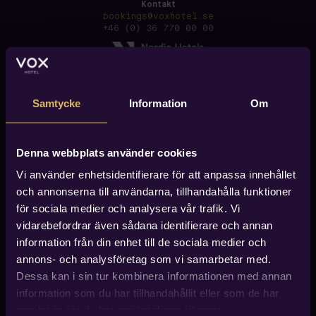
Kontakt
bookings@voxhotel.se
+46 (0) 36 770 00 00
Samtycke
Information
Om
Denna webbplats använder cookies
Vi använder enhetsidentifierare för att anpassa innehållet
och annonserna till användarna, tillhandahålla funktioner
för sociala medier och analysera vår trafik. Vi
vidarebefordrar även sådana identifierare och annan
information från din enhet till de sociala medier och
annons- och analysföretag som vi samarbetar med.
Dessa kan i sin tur kombinera informationen med annan
information som du har tillhandahållit eller som de har
Hitta till Vox Hotel
Vox Hotel finner du i centrala Jönköping, ca 600 meter
samlat in när du har använt deras tjänster.