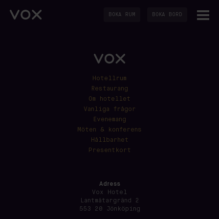
BOKA RUM
BOKA BORD
Hotellrum
Restaurang
Om hotellet
Vanliga frågor
Evenemang
Möten & konferens
Hållbarhet
Presentkort
Adress
Vox Hotel
Lantmätargränd 2
553 20 Jönköping