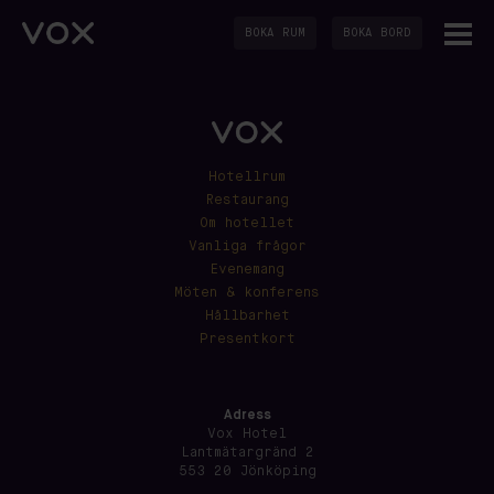
BOKA RUM
BOKA BORD
Hotellrum
Restaurang
Om hotellet
Vanliga frågor
Evenemang
Möten & konferens
Hållbarhet
Presentkort
Adress
Vox Hotel
Lantmätargränd 2
553 20 Jönköping