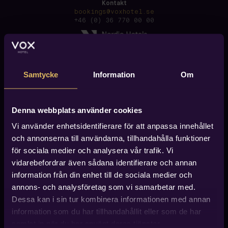
Kontakt
bookings@voxhotel.se
+46 (0) 36 770 00 00
Samtycke
Information
Om
Denna webbplats använder cookies
Vi använder enhetsidentifierare för att anpassa innehållet
och annonserna till användarna, tillhandahålla funktioner
för sociala medier och analysera vår trafik. Vi
vidarebefordrar även sådana identifierare och annan
information från din enhet till de sociala medier och
annons- och analysföretag som vi samarbetar med.
Dessa kan i sin tur kombinera informationen med annan
information som du har tillhandahållit eller som de har
Hitta till Vox Hotel
Vox Hotel finner du i centrala Jönköping, ca 600 meter
samlat in när du har använt deras tjänster.