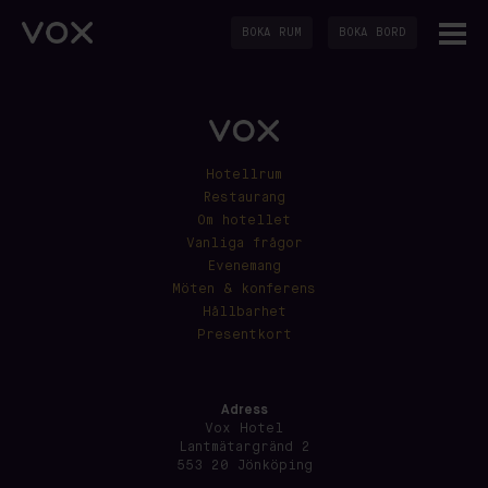
BOKA RUM
BOKA BORD
Hotellrum
Restaurang
Om hotellet
Vanliga frågor
Evenemang
Möten & konferens
Hållbarhet
Presentkort
Adress
Vox Hotel
Lantmätargränd 2
553 20 Jönköping