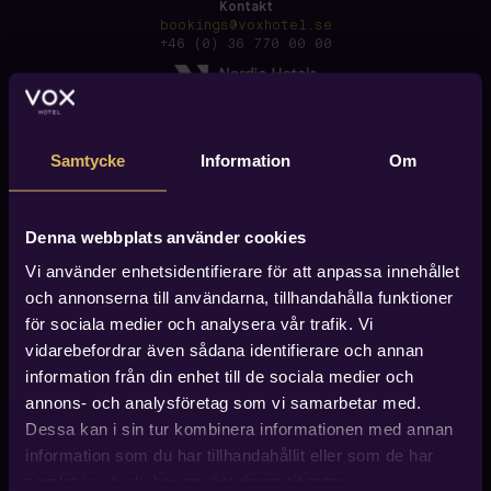
Kontakt
bookings@voxhotel.se
+46 (0) 36 770 00 00
Samtycke
Information
Om
Denna webbplats använder cookies
Vi använder enhetsidentifierare för att anpassa innehållet
och annonserna till användarna, tillhandahålla funktioner
för sociala medier och analysera vår trafik. Vi
vidarebefordrar även sådana identifierare och annan
information från din enhet till de sociala medier och
annons- och analysföretag som vi samarbetar med.
Dessa kan i sin tur kombinera informationen med annan
information som du har tillhandahållit eller som de har
Hitta till Vox Hotel
Vox Hotel finner du i centrala Jönköping, ca 600 meter
samlat in när du har använt deras tjänster.