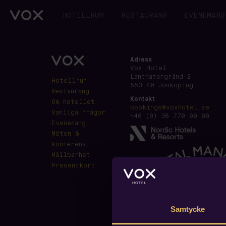
HOTELLRUM
RESTAURANG
EVENEMANG
Adress
Vox Hotel
Lantmätargränd 2
Hotellrum
553 20 Jönköping
Restaurang
Kontakt
Om hotellet
bookings@voxhotel.se
Vanliga frågor
+46 (0) 36 770 00 00
Evenemang
Möten &
konferens
Hållbarhet
Presentkort
Samtycke