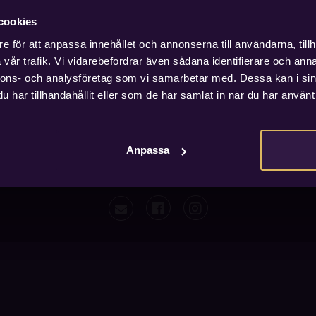
cookies
e för att anpassa innehållet och annonserna till användarna, tillh
vår trafik. Vi vidarebefordrar även sådana identifierare och anna
nnons- och analysföretag som vi samarbetar med. Dessa kan i sin
har tillhandahållit eller som de har samlat in när du har använt 
Anpassa
0 Jönköping · Org nummer: 556891-7495 ·
www.voxhotel.se
·
Sekretesspolicy
·
Allmäna villkor
·
Cookie-inställningar