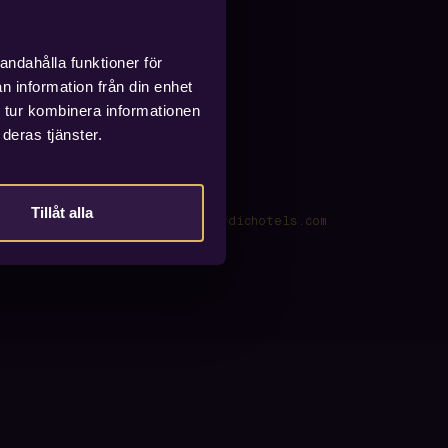
andahålla funktioner för
n information från din enhet
 tur kombinera informationen
deras tjänster.
Tillåt alla
bookings@voxhotel.se
·
www.nordichotels.com