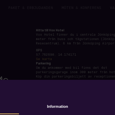
PAKET & ERBJUDANDEN
MÖTEN & KONFERENS
VA
Hitta till Vox Hotel
Vox Hotel finner du i centrala Jönköping
meter från buss och tågstationen (Jönköp
Resecentrum), 6 km från Jönköping Airpor
GPS
57.782890, 14.174171
Se karta
Parkering
Om du ankommer med bil finns det 4st
parkeringsgarage inom 300 meter från ho
Köp din parkeringsbiljett av receptione
Information