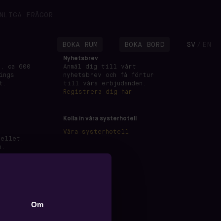
NLIGA FRÅGOR
BOKA RUM
BOKA BORD
SV
EN
/
Nyhetsbrev
, ca 600
Anmäl dig till vårt
ings
nyhetsbrev och få förtur
t.
till våra erbjudanden.
Registrera dig här
Kolla in våra systerhotell
Våra systerhotell
tellet.
n.
Om