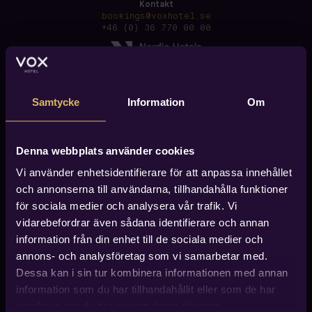
Kontakt
bookings@voxhotel.se
+46 (0) 36 770 00 00
Samtycke
Information
Om
Denna webbplats använder cookies
Vi använder enhetsidentifierare för att anpassa innehållet
och annonserna till användarna, tillhandahålla funktioner
för sociala medier och analysera vår trafik. Vi
vidarebefordrar även sådana identifierare och annan
information från din enhet till de sociala medier och
annons- och analysföretag som vi samarbetar med.
Dessa kan i sin tur kombinera informationen med annan
information som du har tillhandahållit eller som de har
Hitta till Vox Hotel
Vox Hotel finner du i centrala Jönköping, ca 600 meter
samlat in när du har använt deras tjänster.