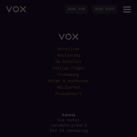
BOKA RUM
BOKA BORD
Hotellrum
Restaurang
Om hotellet
Vanliga frågor
Evenemang
Möten & konferens
Hållbarhet
Presentkort
Adress
Vox Hotel
Lantmätargränd 2
553 20 Jönköping