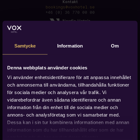
Kontakt
bookings@voxhotel.se
+46 (0) 36 770 00 00
Samtycke
Information
Om
Denna webbplats använder cookies
Vi använder enhetsidentifierare för att anpassa innehållet
och annonserna till användarna, tillhandahålla funktioner
för sociala medier och analysera vår trafik. Vi
vidarebefordrar även sådana identifierare och annan
information från din enhet till de sociala medier och
annons- och analysföretag som vi samarbetar med.
Dessa kan i sin tur kombinera informationen med annan
information som du har tillhandahållit eller som de har
Hitta till Vox Hotel
Vox Hotel finner du i centrala Jönköping, ca 600 meter
samlat in när du har använt deras tjänster.