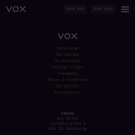
BOKA RUM
BOKA BORD
Hotellrum
Restaurang
Om hotellet
Vanliga frågor
Evenemang
Möten & konferens
Hållbarhet
Presentkort
Adress
Vox Hotel
Lantmätargränd 2
553 20 Jönköping