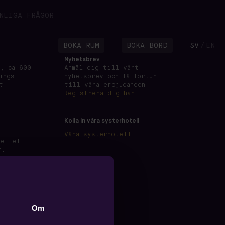
NLIGA FRÅGOR
BOKA RUM
BOKA BORD
SV
EN
/
Nyhetsbrev
, ca 600
Anmäl dig till vårt
ings
nyhetsbrev och få förtur
t.
till våra erbjudanden.
Registrera dig här
Kolla in våra systerhotell
Våra systerhotell
tellet.
n.
Om