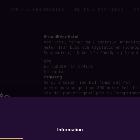
PAKET & ERBJUDANDEN
MÖTEN & KONFERENS
VA
Hitta till Vox Hotel
Vox Hotel finner du i centrala Jönköping
meter från buss och tågstationen (Jönköp
Resecentrum), 6 km från Jönköping Airpor
GPS
57.782890, 14.174171
Se karta
Parkering
Om du ankommer med bil finns det 4st
parkeringsgarage inom 300 meter från ho
Köp din parkeringsbiljett av receptione
Information