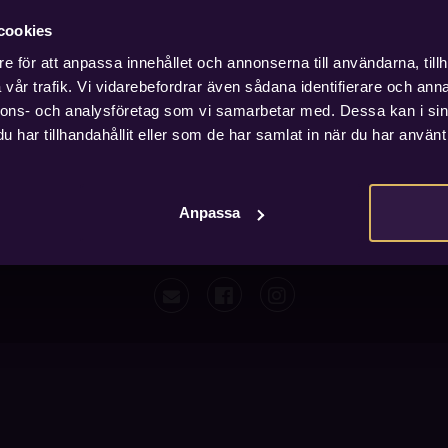
cookies
e för att anpassa innehållet och annonserna till användarna, tillh
vår trafik. Vi vidarebefordrar även sådana identifierare och anna
nnons- och analysföretag som vi samarbetar med. Dessa kan i sin
har tillhandahållit eller som de har samlat in när du har använt 
Anpassa
0 Jönköping · Org nummer: 556891-7495 ·
www.voxhotel.se
·
Sekretesspolicy
·
Allmäna villkor
·
Cookie-inställningar