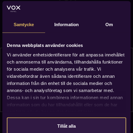
Hotellrum
Restaurang
Om hotellet
Samtycke
Information
Om
Vanliga frågor
Evenemang
Möten & konferens
Denna webbplats använder cookies
Hållbarhet
Presentkort
Vi använder enhetsidentifierare för att anpassa innehållet
och annonserna till användarna, tillhandahålla funktioner
Detta evenemang har redan ägt
för sociala medier och analysera vår trafik. Vi
Adress
vidarebefordrar även sådana identifierare och annan
rum
Vox Hotel
information från din enhet till de sociala medier och
Lantmätargränd 2
553 20 Jönköping
annons- och analysföretag som vi samarbetar med.
SE VÅRA AKTUELLA EVENEMANG
Dessa kan i sin tur kombinera informationen med annan
Kontakt
bookings@voxhotel.se
information som du har tillhandahållit eller som de har
+46 (0) 36 770 00 00
samlat in när du har använt deras tjänster.
Tillåt alla