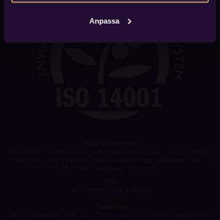
Anpassa
Hitta till Vox Hotel
Vox Hotel finner du i centrala Jönköping, ca 600 meter
från buss och tågstationen (Jönköpings Resecentrum), 6
km från Jönköping Airport.
GPS
57.782890, 14.174171
Se karta
Parkering
Om du ankommer med bil finns det 4st parkeringsgarage