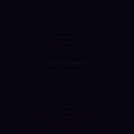
inom 300 meter från hotellet.
Köp din parkeringsbiljett av receptionen.
Nyhetsbrev
Anmäl dig till vårt nyhetsbrev och få förtur till våra
erbjudanden.
Registrera dig här
Kolla in våra systerhotell
Våra systerhotell
Vox Hotel AB · Lantmätargränd 2, SE-553 20
Jönköping · Org nummer: 556891-7495 ·
www.voxhotel.se
·
bookings@voxhotel.se
·
www.nordichotels.com
Sekretesspolicy
·
Allmäna villkor
·
Cookie-