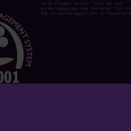
Om du ankommer med bil finns det 4st
parkeringsgarage inom 300 meter från ho
Köp din parkeringsbiljett av receptione
0 Jönköping · Org nummer: 556891-7495 ·
www.voxhotel.se
·
Sekretesspolicy
·
Allmäna villkor
·
Cookie-inställningar