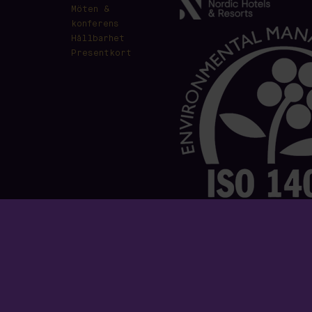
Möten &
konferens
Hållbarhet
Presentkort
Vox Hotel AB · Lantmätargränd 2, SE-553 2