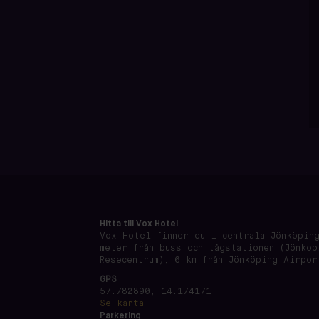
Hitta till Vox Hotel
Vox Hotel finner du i centrala Jönköping
meter från buss och tågstationen (Jönköp
Resecentrum), 6 km från Jönköping Airpor
GPS
57.782890, 14.174171
Se karta
Parkering