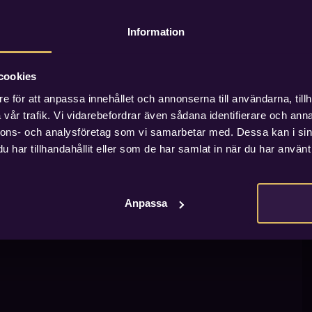
Information
tters middag i vår restaurang och avsluta med en skön
cookies
 att njuta av din vistelse. Middagen serveras i vår restaurang
tsen att börja kvällen på innan din middagstid!
e för att anpassa innehållet och annonserna till användarna, tillh
vår trafik. Vi vidarebefordrar även sådana identifierare och anna
nnons- och analysföretag som vi samarbetar med. Dessa kan i sin
har tillhandahållit eller som de har samlat in när du har använt 
Anpassa