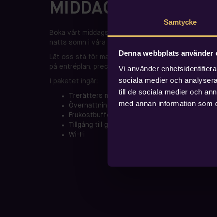
MIDDAGSPAKET
Samtycke
Boka vårt middagspaket – börja med en utsökt trerä
natts sömn i våra rum.
Denna webbplats använder 
Låt oss stå för maten så att du kan få extra tid till
på entréplan, precis intill vår bar – den perfekta pla
Vi använder enhetsidentifierar
sociala medier och analysera 
I paketet ingår:
till de sociala medier och a
Trerätters middag
med annan information som du 
Övernattning
Frukostbuffé
Tillgång till gym
Wi-Fi