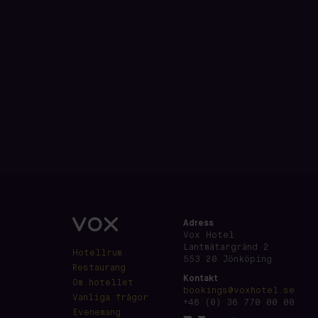
Adress
Vox Hotel
Lantmätargränd 2
Hotellrum
553 20 Jönköping
Restaurang
Kontakt
Om hotellet
bookings@voxhotel.se
Vanliga frågor
+46 (0) 36 770 00 00
Evenemang