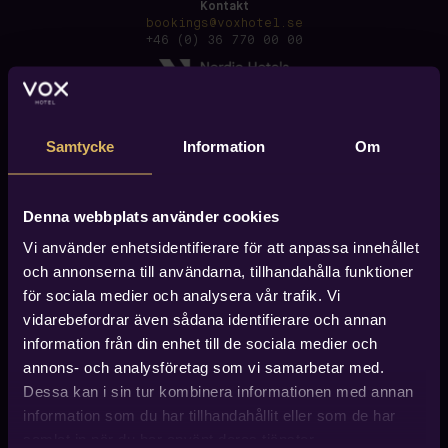
Kontakt
bookings@voxhotel.se
+46 (0) 36 770 00 00
Samtycke
Information
Om
Denna webbplats använder cookies
Vi använder enhetsidentifierare för att anpassa innehållet
och annonserna till användarna, tillhandahålla funktioner
för sociala medier och analysera vår trafik. Vi
vidarebefordrar även sådana identifierare och annan
information från din enhet till de sociala medier och
annons- och analysföretag som vi samarbetar med.
Dessa kan i sin tur kombinera informationen med annan
information som du har tillhandahållit eller som de har
Hitta till Vox Hotel
Vox Hotel finner du i centrala Jönköping, ca 600 meter
samlat in när du har använt deras tjänster.