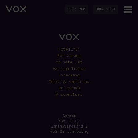
BOKA RUM
BOKA BORD
Hotellrum
Restaurang
Om hotellet
Vanliga frågor
Evenemang
Möten & konferens
Hållbarhet
Presentkort
Adress
Vox Hotel
Lantmätargränd 2
553 20 Jönköping