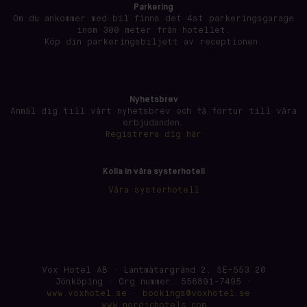
Parkering
Om du ankommer med bil finns det 4st parkeringsgarage
inom 300 meter från hotellet.
Köp din parkeringsbiljett av receptionen.
Nyhetsbrev
Anmäl dig till vårt nyhetsbrev och få förtur till våra
erbjudanden.
Registrera dig här
Kolla in våra systerhotell
Våra systerhotell
Vox Hotel AB · Lantmätargränd 2, SE-553 20
Jönköping · Org nummer: 556891-7495 ·
www.voxhotel.se
·
bookings@voxhotel.se
·
www.nordichotels.com