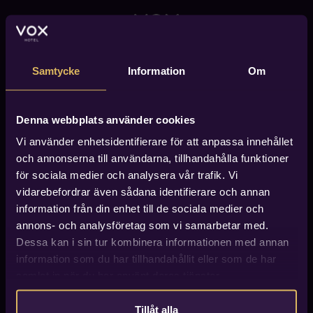
Hotellrum
Restaurang
Samtycke
Information
Om
Om hotellet
Vanliga frågor
Evenemang
Denna webbplats använder cookies
Möten & konferens
Hållbarhet
Vi använder enhetsidentifierare för att anpassa innehållet
Presentkort
och annonserna till användarna, tillhandahålla funktioner
för sociala medier och analysera vår trafik. Vi
vidarebefordrar även sådana identifierare och annan
Adress
information från din enhet till de sociala medier och
Vox Hotel
Lantmätargränd 2
annons- och analysföretag som vi samarbetar med.
553 20 Jönköping
Dessa kan i sin tur kombinera informationen med annan
Kontakt
information som du har tillhandahållit eller som de har
bookings@voxhotel.se
samlat in när du har använt deras tjänster.
+46 (0) 36 770 00 00
Tillåt alla